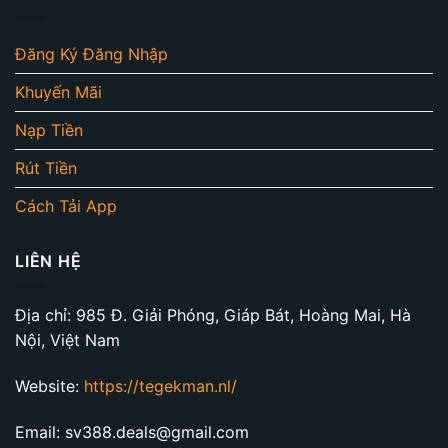
Đăng Ký Đăng Nhập
Khuyến Mãi
Nạp Tiền
Rút Tiền
Cách Tải App
LIÊN HỆ
Địa chỉ: 985 Đ. Giải Phóng, Giáp Bát, Hoàng Mai, Hà
Nội, Việt Nam
Website:
https://tegekman.nl/
Email:
sv388.deals@gmail.com