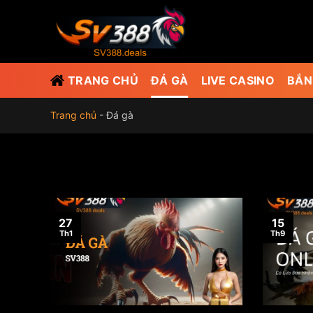
Chuyển
đến
nội
dung
TRANG CHỦ
ĐÁ GÀ
LIVE CASINO
BẮN
Trang chủ
-
Đá gà
27
15
Th1
Th9