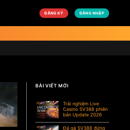
ĐĂNG KÝ
ĐĂNG NHẬP
BÀI VIẾT MỚI
Trải nghiệm Live
Casino SV388 phiên
bản Update 2026
Đá gà SV388 đứng