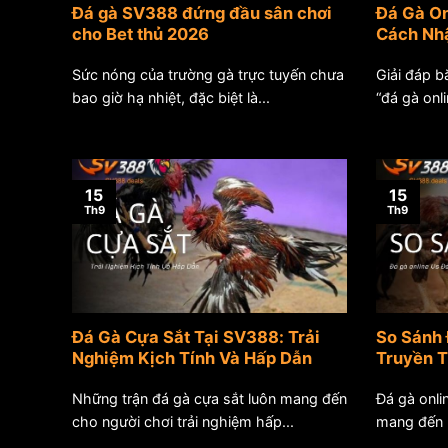
Đá gà SV388 đứng đầu sân chơi
Đá Gà On
cho Bet thủ 2026
Cách Nhậ
Sức nóng của trường gà trực tuyến chưa
Giải đáp b
bao giờ hạ nhiệt, đặc biệt là...
“đá gà onl
15
15
Th9
Th9
Đá Gà Cựa Sắt Tại SV388: Trải
So Sánh 
Nghiệm Kịch Tính Và Hấp Dẫn
Truyền 
Những trận đá gà cựa sắt luôn mang đến
Đá gà onli
cho người chơi trải nghiệm hấp...
mang đến n