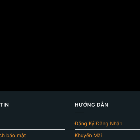
TIN
HƯỚNG DẪN
Đăng Ký Đăng Nhập
ch bảo mật
Khuyến Mãi