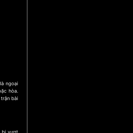
là ngoại
oặc hòa.
trận bài
 bị vượt