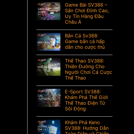
Game Bài SV388 –
Sân Chơi Đỉnh Cao,
Uy Tín Hàng Đầu
Châu Á
Bắn Cá Sv388:
Game bắn cá hấp
dẫn cho cược thủ
Thể Thao SV388:
Thiên Đường Cho
Người Chơi Cá Cược
Thể Thao
E-Sport SV388:
Khám Phá Thế Giới
Thể Thao Điện Tử
Sôi Động
Khám Phá Keno
SV388: Hướng Dẫn
Toàn Diện và Chiến