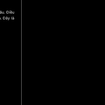
âu. Điều
. Đây là