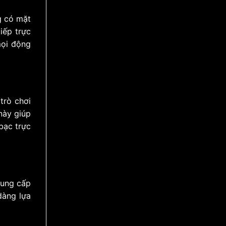
g có mặt
iếp trực
mọi động
trò chơi
 này giúp
bạc trực
cung cấp
dàng lựa