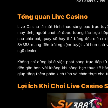
Live Casino SV388 –
Tổng quan Live Casino
Live Casino là một hình thức sòng bạc trực tuyến
máy tính, người chơi sẽ được tương tác trực tiế
như chia bài, quay số hay thả bóng đều diễn ra 
SV388 mang đến trải nghiệm tuyệt vời hơn nhờ v
ngũ dealer.
Không chỉ dừng lại ở việc phát sóng trực tiếp t
đến gần hơn với không khí sòng bạc thực tế bằn
giúp tăng thêm phần kịch tính và chân thực cho t
Lợi Ích Khi Chơi Live Casino