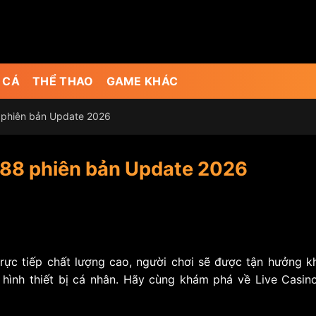
 CÁ
THỂ THAO
GAME KHÁC
 phiên bản Update 2026
388 phiên bản Update 2026
rực tiếp chất lượng cao, người chơi sẽ được tận hưởng k
 hình thiết bị cá nhân. Hãy cùng khám phá về Live Casi