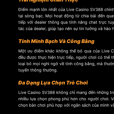
Điểm mạnh lớn nhất của Live Casino SV388 chín
tại sòng bạc. Mọi hoạt động từ chia bài đến qua
tiếp với dealer thông qua tính năng chat trực t
tác của dealer, giúp tạo nên sự tin tưởng và hào 
Tính Minh Bạch Và Công Bằng
Một ưu điểm khác không thể bỏ qua của Live Ca
đều được thực hiện trực tiếp, người chơi có thể t
loại bỏ mọi nghi ngờ về tính công bằng, mà thườn
tuyến thông thường.
Đa Dạng Lựa Chọn Trò Chơi
Live Casino SV388 không chỉ mang đến những trò
nhiều lựa chọn phong phú hơn cho người chơi. V
chọn bàn chơi phù hợp với ngân sách của mình và