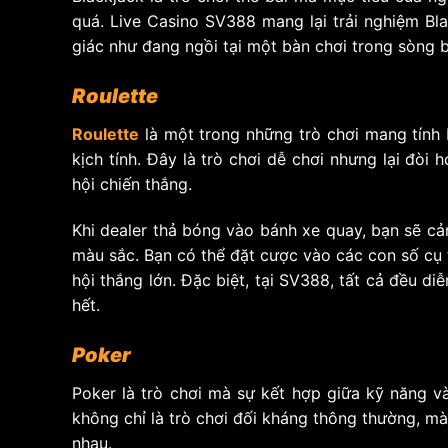
quá. Live Casino SV388 mang lại trải nghiệm Bl
giác như đang ngồi tại một bàn chơi trong sòng b
Roulette
Roulette
là một trong những trò chơi mang tính 
kịch tính. Đây là trò chơi dễ chơi nhưng lại đòi
hội chiến thắng.
Khi dealer thả bóng vào bánh xe quay, bạn sẽ cả
màu sắc. Bạn có thể đặt cược vào các con số cụ
hội thắng lớn. Đặc biệt, tại SV388, tất cả đều di
hết.
Poker
Poker là trò chơi mà sự kết hợp giữa kỹ năng v
không chỉ là trò chơi đối kháng thông thường, mà
nhau.