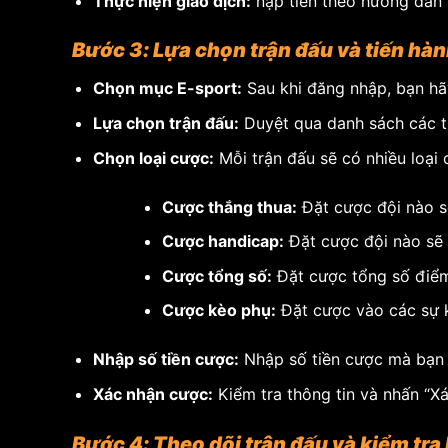
Thực hiện giao dịch:
nạp tiền theo hướng dẫn 
Bước 3: Lựa chọn trận đấu và tiến hà
Chọn mục E-sport:
Sau khi đăng nhập, bạn hã
Lựa chọn trận đấu:
Duyệt qua danh sách các tr
Chọn loại cược:
Mỗi trận đấu sẽ có nhiều loại
Cược thắng thua:
Đặt cược đội nào sẽ
Cược handicap:
Đặt cược đội nào sẽ t
Cược tổng số:
Đặt cược tổng số điểm 
Cược kèo phụ:
Đặt cược vào các sự k
Nhập số tiền cược:
Nhập số tiền cược mà bạn
Xác nhận cược:
Kiểm tra thông tin và nhấn “X
Bước 4: Theo dõi trận đấu và kiểm tra