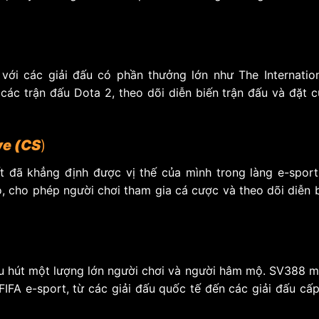
ới các giải đấu có phần thưởng lớn như The Internation
các trận đấu Dota 2, theo dõi diễn biến trận đấu và đặt 
ve (CS
)
 đã khẳng định được vị thế của mình trong làng e-spor
, cho phép người chơi tham gia cá cược và theo dõi diễn b
hu hút một lượng lớn người chơi và người hâm mộ. SV388 
IFA e-sport, từ các giải đấu quốc tế đến các giải đấu cấp