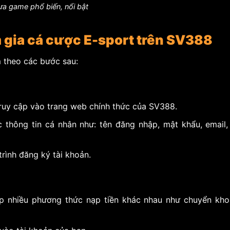
ựa game phổ biến, nổi bật
 gia cá cược E-sport trên SV388
 theo các bước sau:
ruy cập vào trang web chính thức của SV388.
 thông tin cá nhân như: tên đăng nhập, mật khẩu, email,
rình đăng ký tài khoản.
 nhiều phương thức nạp tiền khác nhau như chuyển kho