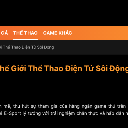
 CÁ
THỂ THAO
GAME KHÁC
i Thể Thao Điện Tử Sôi Động
ế Giới Thể Thao Điện Tử Sôi Độn
 mẽ, thu hút sự tham gia của hàng ngàn game thủ trên
hơi E-Sport lý tưởng với trải nghiệm chân thực và hấp dẫn n