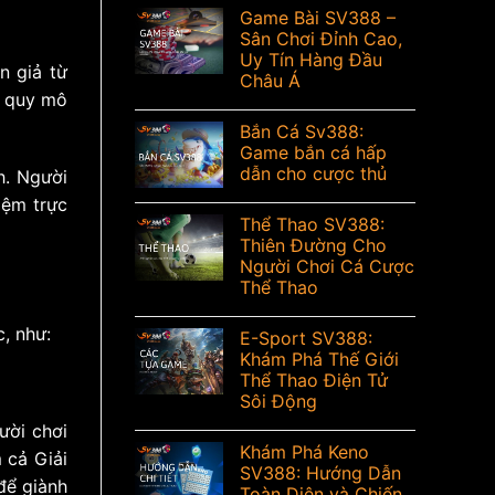
Game Bài SV388 –
Sân Chơi Đỉnh Cao,
Uy Tín Hàng Đầu
n giả từ
Châu Á
í quy mô
Bắn Cá Sv388:
Game bắn cá hấp
dẫn cho cược thủ
h. Người
iệm trực
Thể Thao SV388:
Thiên Đường Cho
Người Chơi Cá Cược
Thể Thao
, như:
E-Sport SV388:
Khám Phá Thế Giới
Thể Thao Điện Tử
Sôi Động
ười chơi
Khám Phá Keno
 cả Giải
SV388: Hướng Dẫn
để giành
Toàn Diện và Chiến