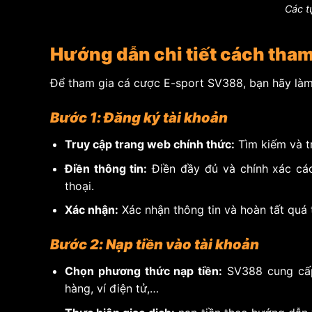
Các t
Hướng dẫn chi tiết cách tham
Để tham gia cá cược E-sport SV388, bạn hãy làm
Bước 1: Đăng ký tài khoản
Truy cập trang web chính thức:
Tìm kiếm và t
Điền thông tin:
Điền đầy đủ và chính xác các
thoại.
Xác nhận:
Xác nhận thông tin và hoàn tất quá t
Bước 2: Nạp tiền vào tài khoản
Chọn phương thức nạp tiền:
SV388 cung cấp
hàng, ví điện tử,…