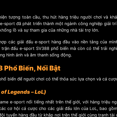
iện tượng toàn cầu, thu hút hàng triệu người chơi và khá
, e-sport đã phát triển thành một ngành công nghiệp giải tr
khổng lồ và sự tham gia của những nhà tài trợ lớn.
ợp các giải đấu e-sport hàng đầu vào nền tảng của mìn
 trận đấu e-sport SV388 phổ biến mà còn có thể trải ngh
ượng hình ảnh và âm thanh sống động.
Phổ Biến, Nổi Bật
ổ biến để người chơi có thể thỏa sức lựa chọn và cá cược
of Legends – LoL)
e e-sport nổi tiếng nhất trên thế giới, với hàng triệu ng
ác cơ hội cá cược cho các giải đấu lớn của LoL, bao gồm
ội tuyển hàng đầu từ khắp nơi trên thế giới cùng tranh tài 