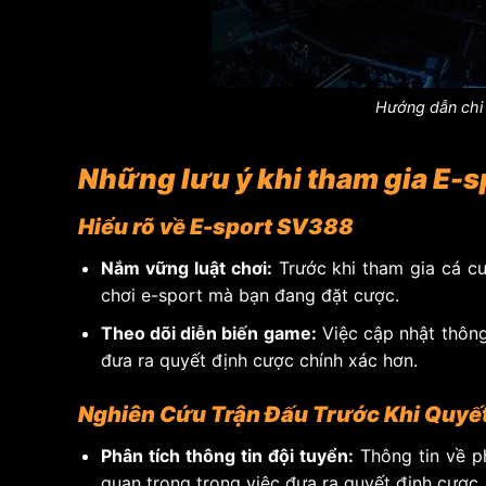
Hướng dẫn chi 
Những lưu ý khi tham gia E-
Hiểu rõ về E-sport SV388
Nắm vững luật chơi:
Trước khi tham gia cá cư
chơi e-sport mà bạn đang đặt cược.
Theo dõi diễn biến game:
Việc cập nhật thông 
đưa ra quyết định cược chính xác hơn.
Nghiên Cứu Trận Đấu Trước Khi Quyế
Phân tích thông tin đội tuyển:
Thông tin về ph
quan trọng trong việc đưa ra quyết định cược.