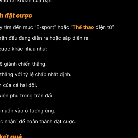
vào tài khoản của bạn.
nh đặt cược
y tìm đến mục “E-sport” hoặc “
Thể thao
điện tử”.
ận đấu đang diễn ra hoặc sắp diễn ra.
 cược khác nhau như:
 giành chiến thắng.
hắng với tỷ lệ chấp nhất định.
của cả hai đội.
iện phụ trong trận đấu.
 muốn vào ô tương ứng.
ác nhận” để hoàn thành đặt cược.
 kết quả