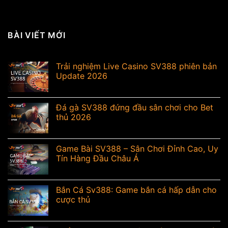
BÀI VIẾT MỚI
Trải nghiệm Live Casino SV388 phiên bản
Update 2026
Đá gà SV388 đứng đầu sân chơi cho Bet
thủ 2026
Game Bài SV388 – Sân Chơi Đỉnh Cao, Uy
Tín Hàng Đầu Châu Á
Bắn Cá Sv388: Game bắn cá hấp dẫn cho
cược thủ