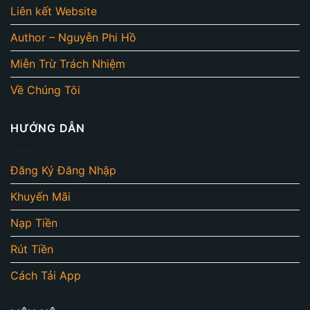
Liên kết Website
Author – Nguyễn Phi Hồ
Miễn Trừ Trách Nhiệm
Về Chúng Tôi
HƯỚNG DẪN
Đăng Ký Đăng Nhập
Khuyến Mãi
Nạp Tiền
Rút Tiền
Cách Tải App