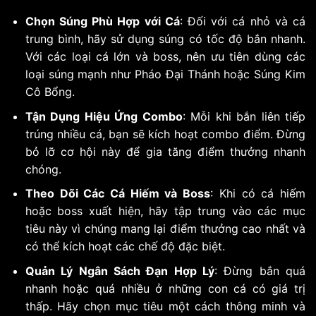
Chọn Súng Phù Hợp với Cá
: Đối với cá nhỏ và cá
trung bình, hãy sử dụng súng có tốc độ bắn nhanh.
Với các loại cá lớn và boss, nên ưu tiên dùng các
loại súng mạnh như Pháo Đại Thánh hoặc Súng Kim
Cô Bổng.
Tận Dụng Hiệu Ứng Combo
: Mỗi khi bắn liên tiếp
trúng nhiều cá, bạn sẽ kích hoạt combo điểm. Đừng
bỏ lỡ cơ hội này để gia tăng điểm thưởng nhanh
chóng.
Theo Dõi Các Cá Hiếm và Boss
: Khi có cá hiếm
hoặc boss xuất hiện, hãy tập trung vào các mục
tiêu này vì chúng mang lại điểm thưởng cao nhất và
có thể kích hoạt các chế độ đặc biệt.
Quản Lý Ngân Sách Đạn Hợp Lý
: Đừng bắn quá
nhanh hoặc quá nhiều ở những con cá có giá trị
thấp. Hãy chọn mục tiêu một cách thông minh và