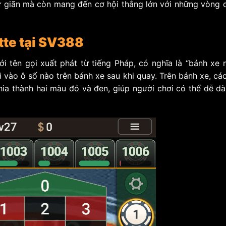
hư giãn mà còn mang đến cơ hội thắng lớn với những vòng 
tte tại SV388
i tên gọi xuất phát từ tiếng Pháp, có nghĩa là “bánh xe n
rơi vào ô số nào trên bánh xe sau khi quay. Trên bánh xe, c
hia thành hai màu đỏ và đen, giúp người chơi có thể dễ d