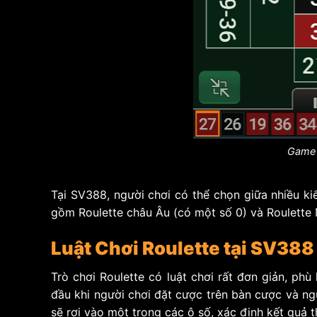
Game r
Tại SV388, người chơi có thể chọn giữa nhiều ki
gồm Roulette châu Âu (có một số 0) và Roulette M
Luật Chơi Roulette tại SV388
Trò chơi Roulette có luật chơi rất đơn giản, phù
đầu khi người chơi đặt cược trên bàn cược và ngư
sẽ rơi vào một trong các ô số, xác định kết quả 