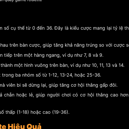
 số cụ thể từ 0 đến 36. Đây là kiểu cược mang lại tỷ lệ t
 nhau trên bàn cược, giúp tăng khả năng trúng so với cược s
n tiếp trên một hàng ngang, ví dụ như 7, 8 và 9.
thành một hình vuông trên bàn, ví dụ như 10, 11, 13 và 14.
 trong ba nhóm số từ 1-12, 13-24, hoặc 25-36.
 viên bi sẽ dừng lại, giúp tăng cơ hội thắng gấp đôi.
ả chẵn hoặc lẻ, giúp người chơi có cơ hội thắng cao hơn
ố thấp (1-18) hoặc cao (19-36).
te Hiệu Quả