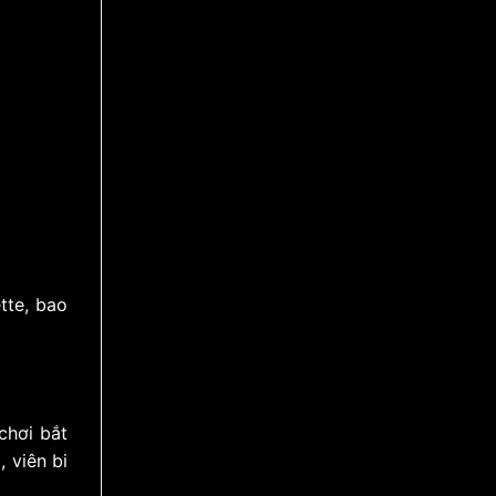
tte, bao
chơi bắt
 viên bi