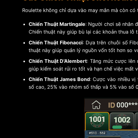
Roulette không chỉ dựa vào may mắn mà còn có th
Chiến Thuật Martingale
: Người chơi sẽ nhân 
Chiến thuật này giúp bù lại các khoản thua lỗ 
Chiến Thuật Fibonacci
: Dựa trên chuỗi số Fi
thuật này giúp quản lý nguồn vốn tốt hơn so vớ
Chiến Thuật D’Alembert
: Tăng mức cược lên 
giúp kiểm soát rủi ro tốt và hạn chế việc mất v
Chiến Thuật James Bond
: Cược vào nhiều vị
số cao, 25% vào nhóm số thấp và 5% vào số 0