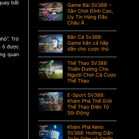
quay bất
Game Bài SV388 –
Sân Chơi Đỉnh Cao,
Uy Tín Hàng Đầu
Châu Á
Bắn Cá Sv388:
hỏ”. Trò
Game bắn cá hấp
ác ô được
dẫn cho cược thủ
àng quan
Thể Thao SV388:
Thiên Đường Cho
Người Chơi Cá Cược
Thể Thao
E-Sport SV388:
Khám Phá Thế Giới
Thể Thao Điện Tử
Sôi Động
Khám Phá Keno
SV388: Hướng Dẫn
Toàn Diện và Chiến