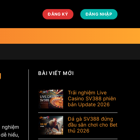
ĐĂNG KÝ
ĐĂNG NHẬP
g
BÀI VIẾT MỚI
Trải nghiệm Live
Casino SV388 phiên
bản Update 2026
Đá gà SV388 đứng
đầu sân chơi cho Bet
i nghiệm
thủ 2026
dễ hiểu,